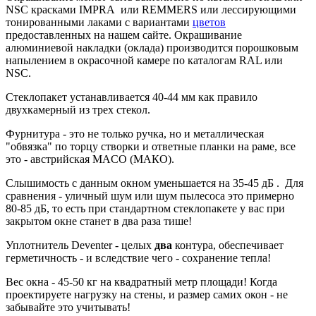
NSC красками IMPRA или REMMERS или лессирующими
тонированными лаками с вариантами
цветов
предоставленных на нашем сайте. Окрашивание
алюминиевой накладки (оклада) производится порошковым
напылением в окрасочной камере по каталогам RAL или
NSC.
Стеклопакет устанавливается 40-44 мм как правило
двухкамерный из трех стекол.
Фурнитура - это не только ручка, но и металлическая
"обвязка" по торцу створки и ответные планки на раме, все
это - австрийская MACO (МАКО).
Слышимость с данным окном уменьшается на 35-45 дБ . Для
сравнения - уличный шум или шум пылесоса это примерно
80-85 дБ, то есть при стандартном стеклопакете у вас при
закрытом окне станет в два раза тише!
Уплотнитель Deventer - целых
два
контура, обеспечивает
герметичность - и вследствие чего - сохранение тепла!
Вес окна - 45-50 кг на квадратный метр площади! Когда
проектируете нагрузку на стены, и размер самих окон - не
забывайте это учитывать!